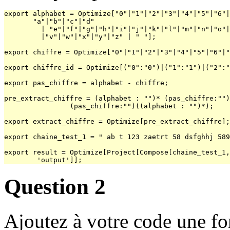
export alphabet = Optimize["0"|"1"|"2"|"3"|"4"|"5"|"6"|
       "a"|"b"|"c"|"d"

       	 | "e"|"f"|"g"|"h"|"i"|"j"|"k"|"l"|"m"|"n"|"o"|"p"|"q"|"r"|"s"|"t"|"u"

	 |"v"|"w"|"x"|"y"|"z" | " "];

export chiffre = Optimize["0"|"1"|"2"|"3"|"4"|"5"|"6"|"
export chiffre_id = Optimize[("0":"0")|("1":"1")|("2":"
export pas_chiffre = alphabet - chiffre;

pre_extract_chiffre = (alphabet : "")* (pas_chiffre:"")
		(pas_chiffre:"")((alphabet : "")*);

export extract_chiffre = Optimize[pre_extract_chiffre];

export chaine_test_1 = " ab t 123 zaetrt 58 dsfghhj 589
export result = Optimize[Project[Compose[chaine_test_1,
Question 2
Ajoutez à votre code une fo