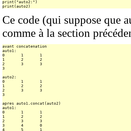
print("auto2:")

Ce code (qui suppose que au
comme à la section précéden
avant concatenation

auto1:

0       1       1

1       2       2

2       3       3

3

auto2:

0       1       1

1       2       2

2       3       3

3

apres auto1.concat(auto2)

auto1:

0       1       1

1       2       2

2       3       3

3       4       0

4       5       1
