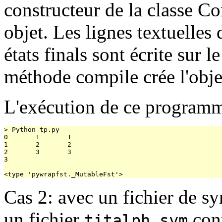
constructeur de la classe Co
objet. Les lignes textuelles 
états finals sont écrite sur l
méthode compile crée l'objet
L'exécution de ce programme
> Python tp.py 

0       1       1

1       2       2

2       3       3

3

Cas 2: avec un fichier de s
un fichier
cont
titalph.sym