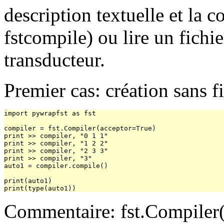
description textuelle et la 
fstcompile) ou lire un fich
transducteur.
Premier cas: création sans f
import pywrapfst as fst

compiler = fst.Compiler(acceptor=True)

print >> compiler, "0 1 1"

print >> compiler, "1 2 2"

print >> compiler, "2 3 3"

print >> compiler, "3"

auto1 = compiler.compile()

print(auto1)

Commentaire: fst.Compiler(