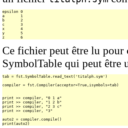
epsilon 0

a       1

b       2

c       3

x       4

y       5

Ce fichier peut être lu pour 
SymbolTable qui peut être u
tab = fst.SymbolTable.read_text('titalph.sym')

compiler = fst.Compiler(acceptor=True,isymbols=tab)

print >> compiler, "0 1 a"

print >> compiler, "1 2 b"

print >> compiler, "2 3 c"

print >> compiler, "3"

auto2 = compiler.compile()
