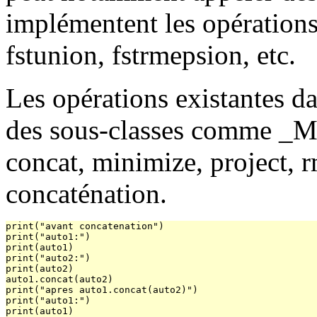
implémentent les opératio
fstunion, fstrmepsion, etc.
Les opérations existantes da
des sous-classes comme _Mut
concat, minimize, project,
concaténation.
print("avant concatenation")

print("auto1:")

print(auto1)

print("auto2:")

print(auto2)

auto1.concat(auto2)

print("apres auto1.concat(auto2)")

print("auto1:")

print(auto1)
