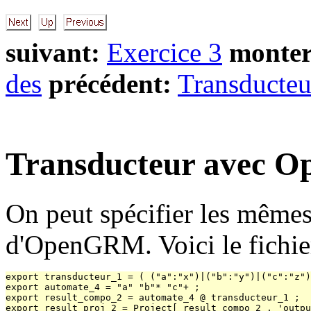
suivant:
Exercice 3
monter
des
précédent:
Transducte
Transducteur avec
On peut spécifier les mêm
d'OpenGRM. Voici le fichie
export transducteur_1 = ( ("a":"x")|("b":"y")|("c":"z")
export automate_4 = "a" "b"* "c"+ ;

export result_compo_2 = automate_4 @ transducteur_1 ;

export result_proj_2 = Project[ result_compo_2 , 'outpu