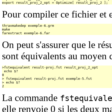
Pour compiler ce fichier et e
thraxmakedep exemple-6.grm

make

On peut s'assurer que le rés
sont équivalents au moyen
>fstequivalent result-proj.fst result_proj_2_opt 

 echo $?

0

> fstequivalent result-proj.fst exemple-5.fst

> echo $?

La commande
fstequival
elle renvoie 0 si les deux m