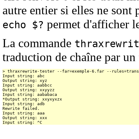
autre entier si elles ne son
permet d'afficher l
echo $?
La commande
thraxrewri
traduction de chaîne par un 
> thraxrewrite-tester --far=exemple-6.far --rules=trans
Input string: abc

Output string: xyz

Input string: aabbcc

Output string: xxyyzz

Input string: aababaca

*Output string: xxyxyxzx

Input string: adb

Rewrite failed.

Input string: aaa

Output string: xxx
