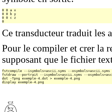
0 0 a x

0 0 b y

0 0 c z

Ce transducteur traduit les a 
Pour le compiler et crer la 
supposant que le fichier tex
fstcompile --isymbols=ascii.syms --osymbols=ascii.syms 
fstdraw --portrait --isymbols=ascii.syms --osymbols=asc
dot -Tpng exemple-4.dot > exemple-4.png
