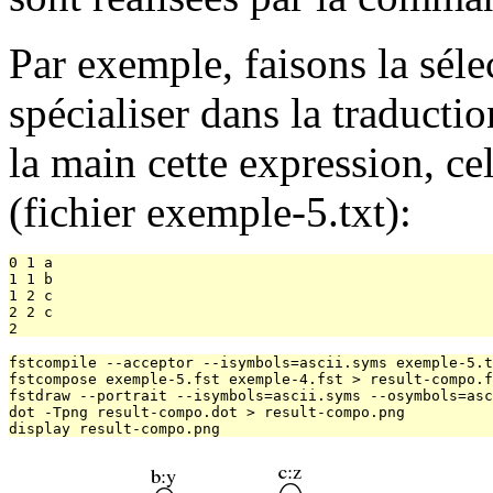
Par exemple, faisons la séle
spécialiser dans la traduct
la main cette expression, ce
(fichier exemple-5.txt):
0 1 a

1 1 b

1 2 c

2 2 c

fstcompile --acceptor --isymbols=ascii.syms exemple-5.t
fstcompose exemple-5.fst exemple-4.fst > result-compo.f
fstdraw --portrait --isymbols=ascii.syms --osymbols=asc
dot -Tpng result-compo.dot > result-compo.png
