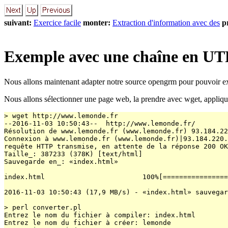
suivant:
Exercice facile
monter:
Extraction d'information avec des
p
Exemple avec une chaîne en UT
Nous allons maintenant adapter notre source opengrm pour pouvoir ext
Nous allons sélectionner une page web, la prendre avec wget, appliquer 
> wget http://www.lemonde.fr

--2016-11-03 10:50:43--  http://www.lemonde.fr/

Résolution de www.lemonde.fr (www.lemonde.fr) 93.184.22
Connexion à www.lemonde.fr (www.lemonde.fr)|93.184.220.
requête HTTP transmise, en attente de la réponse 200 OK

Taille_: 387233 (378K) [text/html]

Sauvegarde en_: «index.html»

index.html                        100%[================
2016-11-03 10:50:43 (17,9 MB/s) - «index.html» sauvegar
> perl converter.pl 

Entrez le nom du fichier à compiler: index.html

Entrez le nom du fichier à créer: lemonde
