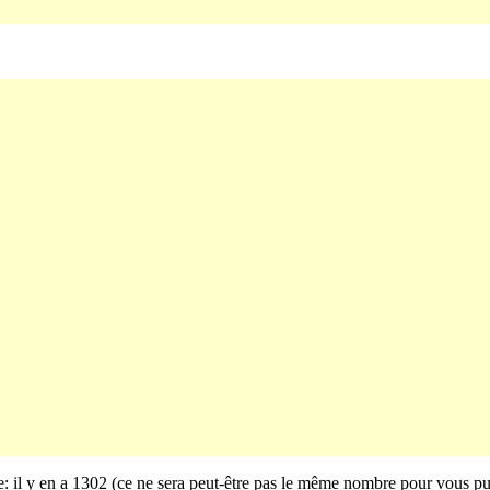
ge: il y en a 1302 (ce ne sera peut-être pas le même nombre pour vous