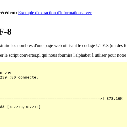
récédent:
Exemple d'extraction d'informations avec
F-8
raire les nombres d'une page web utilisant le codage UTF-8 (un des form
le script converter.pl qui nous fournira l'alphabet à utiliser pour notre
0.239

239|:80 connecté.

============================================>] 378,16K  
dé [387233/387233]
