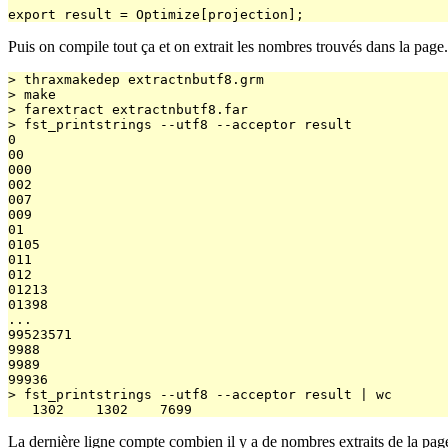
Puis on compile tout ça et on extrait les nombres trouvés dans la page.
> thraxmakedep extractnbutf8.grm

> make

> farextract extractnbutf8.far

> fst_printstrings --utf8 --acceptor result

0

00

000

002

007

009

01

0105

011

012

01213

01398

...

99523571

9988

9989

99936

> fst_printstrings --utf8 --acceptor result | wc

La dernière ligne compte combien il y a de nombres extraits de la pa