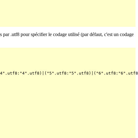
s par .utf8 pour spécifier le codage utilisé (par défaut, c'est un codage
4".utf8:"4".utf8)|("5".utf8:"5".utf8)|("6".utf8:"6".utf8