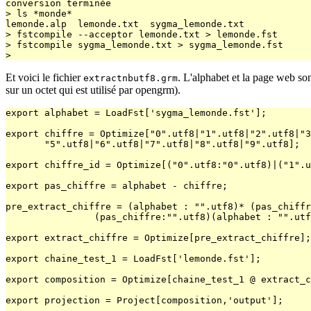
conversion terminée

> ls *monde*

lemonde.alp  lemonde.txt  sygma_lemonde.txt

> fstcompile --acceptor lemonde.txt > lemonde.fst

> fstcompile sygma_lemonde.txt > sygma_lemonde.fst

Et voici le fichier
. L'alphabet et la page web so
extractnbutf8.grm
sur un octet qui est utilisé par opengrm).
export alphabet = LoadFst['sygma_lemonde.fst'];

export chiffre = Optimize["0".utf8|"1".utf8|"2".utf8|"3
       "5".utf8|"6".utf8|"7".utf8|"8".utf8|"9".utf8];

export chiffre_id = Optimize[("0".utf8:"0".utf8)|("1".u
export pas_chiffre = alphabet - chiffre;

pre_extract_chiffre = (alphabet : "".utf8)* (pas_chiffr
		(pas_chiffre:"".utf8)(alphabet : "".utf8)*;

export extract_chiffre = Optimize[pre_extract_chiffre];

export chaine_test_1 = LoadFst['lemonde.fst'];

export composition = Optimize[chaine_test_1 @ extract_c
export projection = Project[composition,'output'];
